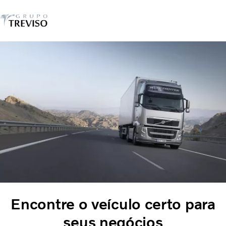
Caminhões
Serviços
Veículos seminovos
Notícias
QUEM SOMOS
Concessionárias
ÔNIBUS
FINANCIAMENTO E CONSORCIO
Encontre o veículo certo para
seus negócios