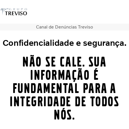
Canal de Denúncias Treviso
Caminhões
Serviços
Confidencialidade e segurança.
Veículos seminovos
Notícias
Não se cale. Sua
QUEM SOMOS
Concessionárias
informação é
ÔNIBUS
FINANCIAMENTO E CONSORCIO
fundamental para a
integridade de todos
nós.