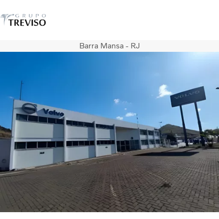
Barra Mansa - RJ
Caminhões
Serviços
Veículos seminovos
Notícias
QUEM SOMOS
Concessionárias
ÔNIBUS
FINANCIAMENTO E CONSORCIO