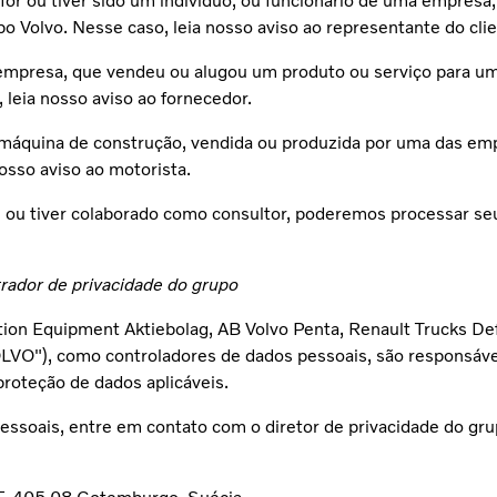
for ou tiver sido um indivíduo, ou funcionário de uma empres
 Volvo. Nesse caso, leia nosso aviso ao representante do cli
ma empresa, que vendeu ou alugou um produto ou serviço para 
leia nosso aviso ao fornecedor.
 máquina de construção, vendida ou produzida por uma das em
osso aviso ao motorista.
ou tiver colaborado como consultor, poderemos processar seu
trador de privacidade do grupo
tion Equipment Aktiebolag, AB Volvo Penta, Renault Trucks De
LVO"), como controladores de dados pessoais, são responsáv
proteção de dados aplicáveis.
essoais, entre em contato com o diretor de privacidade do g