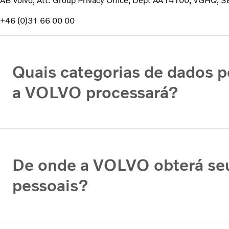
AB Volvo, Att: Group Privacy Office, Dept AA14100, VGHQ,
+46 (0)31 66 00 00
Quais categorias de dados p
a VOLVO processará?
De onde a VOLVO obterá se
pessoais?