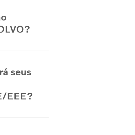
ão
 VOLVO?
rá seus
UE/EEE?