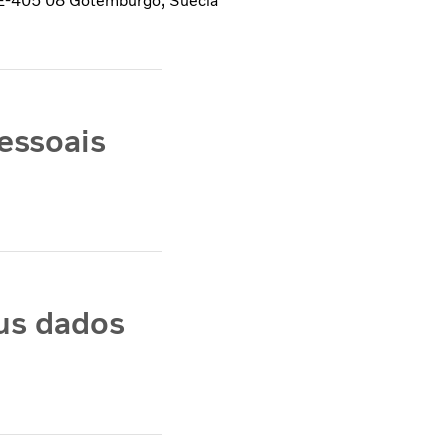
 SE-405 08 Gotemburgo, Suécia
essoais
us dados