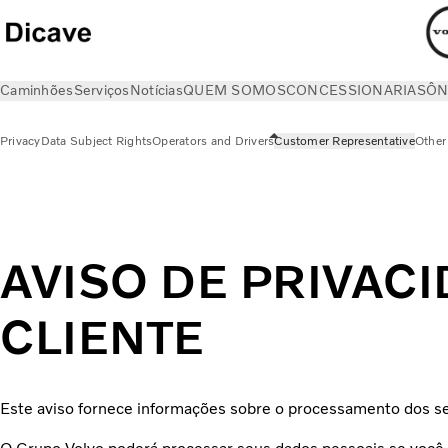
Caminhões
Serviços
Notícias
QUEM SOMOS
CONCESSIONARIAS
ÔN
Privacy
Data Subject Rights
Operators and Drivers
Customer Representative
Other 
Privacy
Customer Representative
AVISO DE PRIVAC
CLIENTE
Este aviso fornece informações sobre o processamento dos se