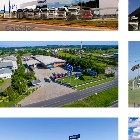
Caçador
C
Içara
L