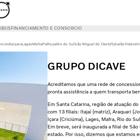
IBUS
FINANCIAMENTO E CONSORCIO
ncórdia
Içara
Lages
Mafra
Palhoça
Rio do Sul
São Miguel do Oeste
Tubarão
Videira
V
GRUPO DICAVE
Acreditamos que uma rede de concessioná
pronta assistência a quem transporta ben
Em Santa Catarina, região de atuação do
com 13 filiais: Itajaí (matriz), Araquari (
Içara (Criciúma), Lages, Mafra, Rio do Su
Em breve, será inaugurada a filial de Sã
estado. Por isso, dizemos que estamos e