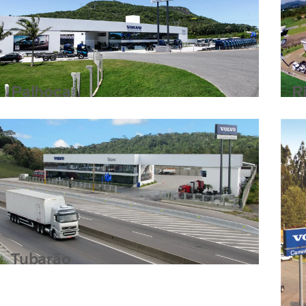
Palhoça
R
Tubarão