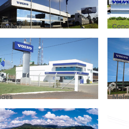
hapecó
Conc
ages
Mafr