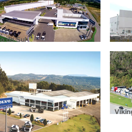
io do Sul
São 
Vikin