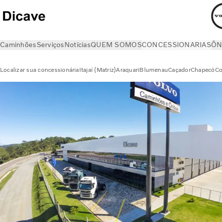
Caminhões
Serviços
Notícias
QUEM SOMOS
CONCESSIONARIAS
ÔN
Localizar sua concessionária
Itajaí (Matriz)
Araquari
Blumenau
Caçador
Chapecó
Co