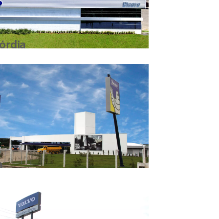
órdia
a