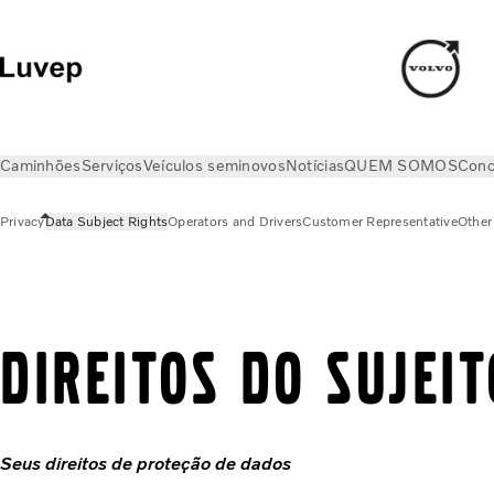
Caminhões
Serviços
Veículos seminovos
Notícias
QUEM SOMOS
Conc
Privacy
Data Subject Rights
Operators and Drivers
Customer Representative
Other 
Privacy
Data Subject Rights
DIREITOS DO SUJEI
Seus direitos de proteção de dados