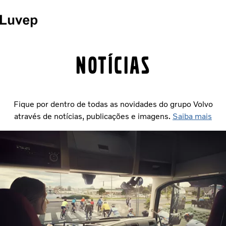
Site de mercado
Entre em contato
NOTÍCIAS
Caminhões
Serviços
Fique por dentro de todas as novidades do grupo Volvo
Veículos seminovos
através de notícias, publicações e imagens.
Saiba mais
Notícias
QUEM SOMOS
Concessionárias
ÔNIBUS
FINANCIAMENTO E CONSORCIO