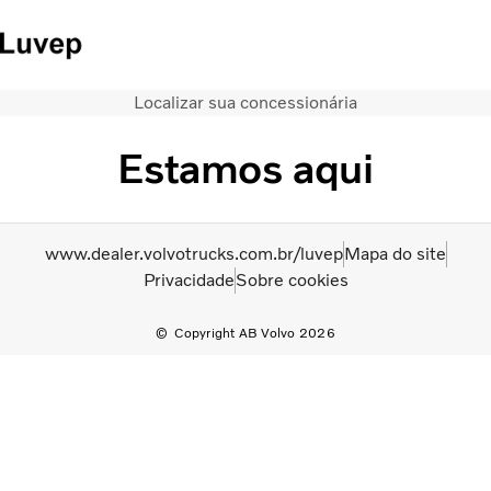
Localizar sua concessionária
Site de mercado
Entre em contato
Estamos aqui
Caminhões
Serviços
Veículos seminovos
www.dealer.volvotrucks.com.br/luvep
Mapa do site
Notícias
Privacidade
Sobre cookies
QUEM SOMOS
Concessionárias
Copyright AB Volvo 2026
ÔNIBUS
FINANCIAMENTO E CONSORCIO