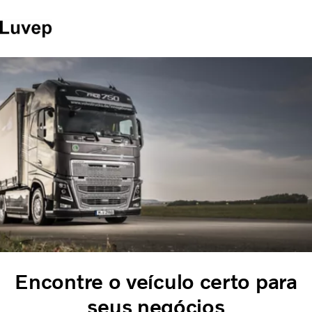
Site de mercado
Entre em contato
Caminhões
Serviços
Veículos seminovos
Notícias
QUEM SOMOS
Concessionárias
ÔNIBUS
FINANCIAMENTO E CONSORCIO
Encontre o veículo certo para
seus negócios