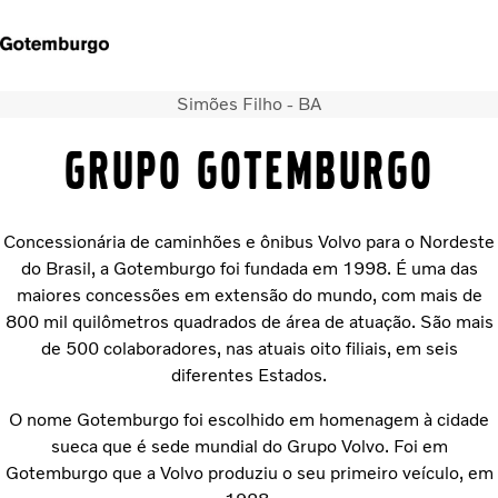
Simões Filho - BA
Caminhões
Serviços
GRUPO GOTEMBURGO
Notícias
QUEM SOMOS
CONCESSIONARIAS
Concessionária de caminhões e ônibus Volvo para o Nordeste
ÔNIBUS
do Brasil, a Gotemburgo foi fundada em 1998. É uma das
FINANCIAMENTO E CONSORCIO
maiores concessões em extensão do mundo, com mais de
800 mil quilômetros quadrados de área de atuação. São mais
de 500 colaboradores, nas atuais oito filiais, em seis
diferentes Estados.
O nome Gotemburgo foi escolhido em homenagem à cidade
sueca que é sede mundial do Grupo Volvo. Foi em
Gotemburgo que a Volvo produziu o seu primeiro veículo, em