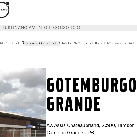
IBUS
FINANCIAMENTO E CONSORCIO
 AL
Recife - PE
Campina Grande - PB
Natal - RN
Simões Filho - BA
Salvador - BA
Fe
GOTEMBURGO
GRANDE
Av. Assis Chateaubriand, 2.500, Tambor
Campina Grande - PB