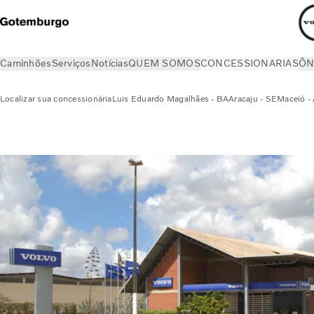
Caminhões
Serviços
Notícias
QUEM SOMOS
CONCESSIONARIAS
ÔN
Localizar sua concessionária
Luis Eduardo Magalhães - BA
Aracaju - SE
Maceió -
CONCESSIONARIAS
Campina Grande - PB