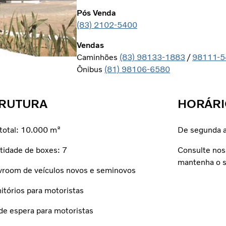
Pós Venda
(83) 2102-5400
Vendas
Caminhões
(83) 98133-1883
/
98111-5
Ônibus
(81) 98106-6580
RUTURA
HORÁRI
 total: 10.000 m²
De segunda a
tidade de boxes: 7
Consulte nos
mantenha o s
room de veículos novos e seminovos
itórios para motoristas
 de espera para motoristas