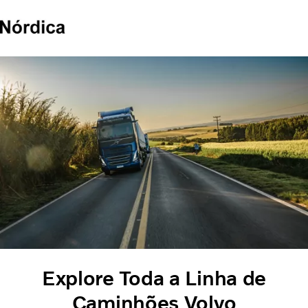
Caminhões
Serviços
Veículos seminovos
Notícias
QUEM SOMOS
Concessionárias
ÔNIBUS
FINANCIAMENTO E CONSORCIO
Explore Toda a Linha de
Caminhões Volvo