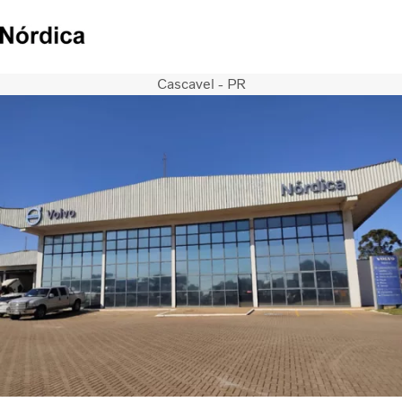
Cascavel - PR
Caminhões
Serviços
Veículos seminovos
Notícias
QUEM SOMOS
Concessionárias
ÔNIBUS
FINANCIAMENTO E CONSORCIO