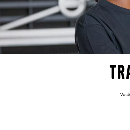
Tr
Você