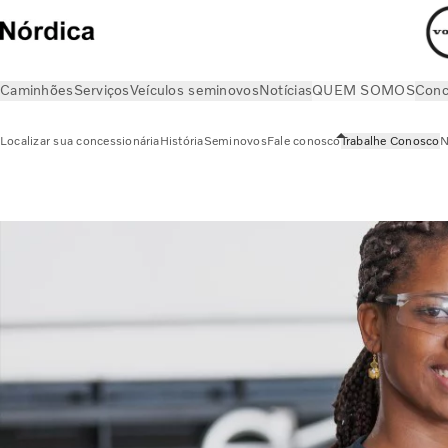
Caminhões
Serviços
Veículos seminovos
Notícias
QUEM SOMOS
Conc
Localizar sua concessionária
História
Seminovos
Fale conosco
Trabalhe Conosco
N
QUEM SOMOS
Trabalhe Conosco