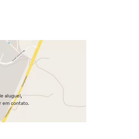
e aluguel,
r em contato.