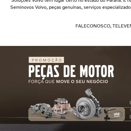
Soluções Volvo têm lugar certo no estado do Paraná. É 
Seminovos Volvo, peças genuínas, serviços especializado
FALECONOSCO, TELEVE