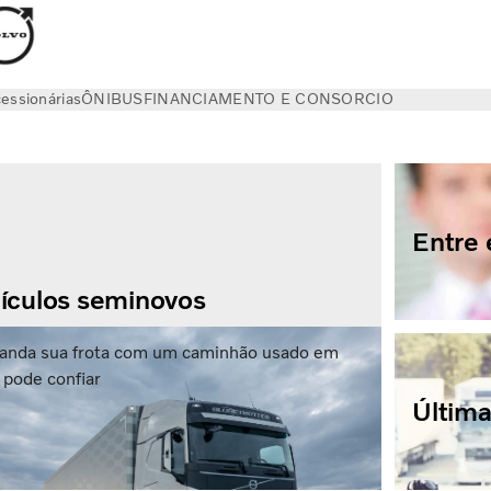
essionárias
ÔNIBUS
FINANCIAMENTO E CONSORCIO
Entre
ículos seminovos
anda sua frota com um caminhão usado em
 pode confiar
Última