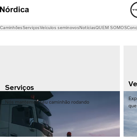
Caminhões
Serviços
Veículos seminovos
Notícias
QUEM SOMOS
Conc
Ve
Serviços
Exp
Nós mantemos seu caminhão rodando
que