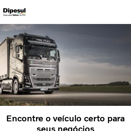
Caminhões
Serviços
QUEM SOMOS
Soluções Financeiras
CONCESSIONARIAS
ÔNIBUS
Portal de Privacidade
Encontre o veículo certo para
seus negócios