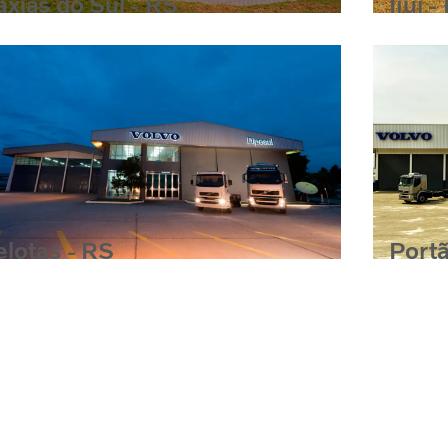
axias do Sul - RS
Ijuí -
elotas - RS
Portã
lotas - RS
Portão 