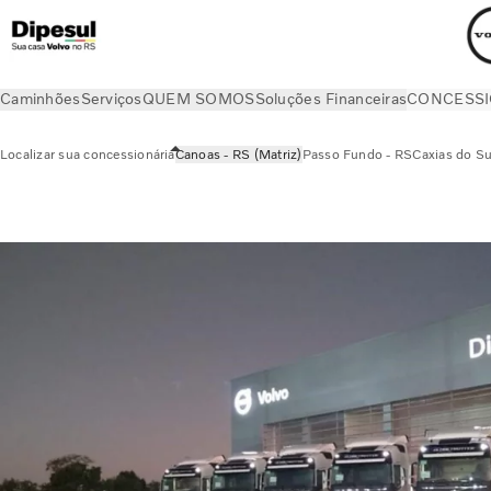
Caminhões
Serviços
QUEM SOMOS
Soluções Financeiras
CONCESSI
Localizar sua concessionária
Canoas - RS (Matriz)
Passo Fundo - RS
Caxias do Su
CONCESSIONARIAS
Canoas - RS (Matriz)