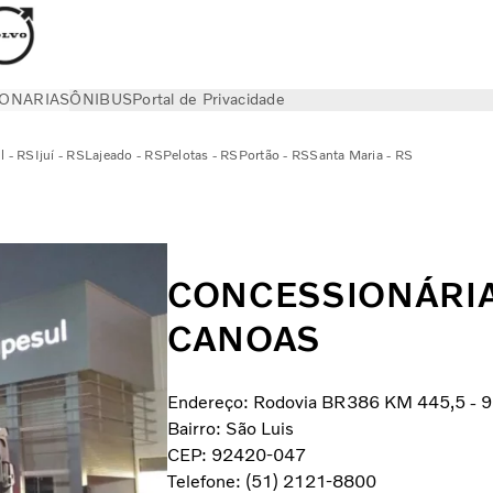
ONARIAS
ÔNIBUS
Portal de Privacidade
l - RS
Ijuí - RS
Lajeado - RS
Pelotas - RS
Portão - RS
Santa Maria - RS
CONCESSIONÁRIA
CANOAS
Endereço: Rodovia BR386 KM 445,5 - 95
Bairro: São Luis
CEP: 92420-047
Telefone: (51) 2121-8800