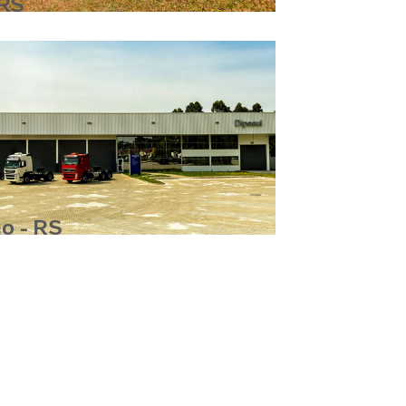
 RS
o - RS
- RS