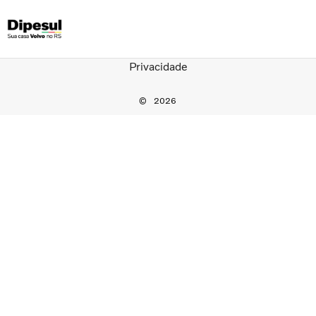
Privacidade
Caminhões
Serviços
2026
QUEM SOMOS
Soluções Financeiras
CONCESSIONARIAS
ÔNIBUS
Portal de Privacidade