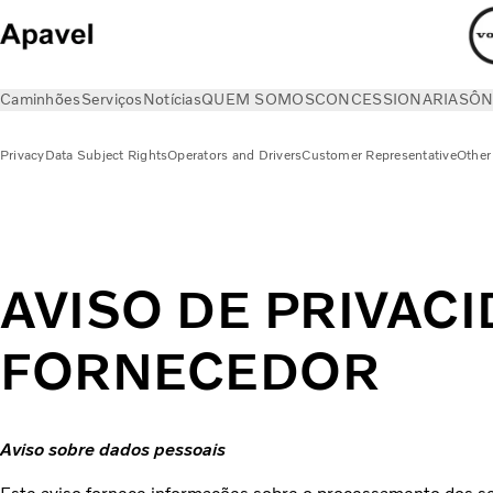
Caminhões
Serviços
Notícias
QUEM SOMOS
CONCESSIONARIAS
ÔN
Privacy
Data Subject Rights
Operators and Drivers
Customer Representative
Other 
Privacy
Supplier Representative
AVISO DE PRIVAC
FORNECEDOR
Aviso sobre dados pessoais