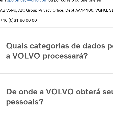
em
gpo.office@volvo.com
ou por correio ou telefone em:
AB Volvo, Att: Group Privacy Office, Dept AA14100, VGHQ,
+46 (0)31 66 00 00
Quais categorias de dados p
a VOLVO processará?
De onde a VOLVO obterá se
pessoais?