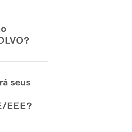
ão
 VOLVO?
rá seus
UE/EEE?