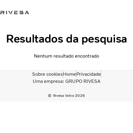
Trabalhe conosco
Loja Online
Fale conosco
Resultados da pesquisa
Caminhões
Nenhum resultado encontrado
Serviços
QUEM SOMOS
Concessionárias
Sobre cookies
Home
Privacidade
ÔNIBUS
Uma empresa: GRUPO RIVESA
SERVIÇOS FINANCEIROS
Seminovos
Rivesa Volvo 2026