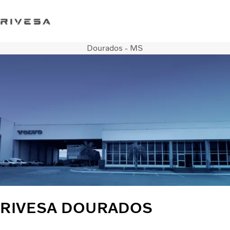
Dourados - MS
Trabalhe conosco
Loja Online
Fale conosco
Caminhões
Serviços
QUEM SOMOS
Concessionárias
ÔNIBUS
SERVIÇOS FINANCEIROS
Seminovos
RIVESA DOURADOS