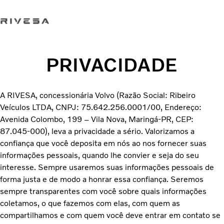
Trabalhe conosco
Loja Online
Fale conosco
PRIVACIDADE
Caminhões
A RIVESA, concessionária Volvo (Razão Social: Ribeiro
Serviços
Veículos LTDA, CNPJ: 75.642.256.0001/00, Endereço:
QUEM SOMOS
Avenida Colombo, 199 – Vila Nova, Maringá-PR, CEP:
Concessionárias
87.045-000), leva a privacidade a sério. Valorizamos a
ÔNIBUS
confiança que você deposita em nós ao nos fornecer suas
SERVIÇOS FINANCEIROS
informações pessoais, quando lhe convier e seja do seu
Seminovos
interesse. Sempre usaremos suas informações pessoais de
forma justa e de modo a honrar essa confiança. Seremos
sempre transparentes com você sobre quais informações
coletamos, o que fazemos com elas, com quem as
compartilhamos e com quem você deve entrar em contato se