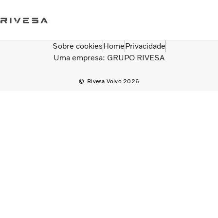
Sobre cookies
Home
Privacidade
Trabalhe conosco
Loja Online
Fale conosco
Uma empresa: GRUPO RIVESA
Rivesa Volvo 2026
Caminhões
Serviços
QUEM SOMOS
Concessionárias
ÔNIBUS
SERVIÇOS FINANCEIROS
Seminovos